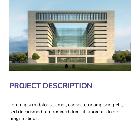
Накази
КОЗАЦЬКА ПЕДАГОГІКА
Image
Джура
ОХОРОНА ПРАЦІ
ФІНАНСОВО-ГОСПОДАРСЬКА РОБОТА
ШКІЛЬНІ МУЗЕЇ
ІННОВАЦІЙНА ОСВІТА
PROJECT DESCRIPTION
Електронні журнали
БАТЬКАМ
Lorem ipsum dolor sit amet, consectetur adipiscing elit,
sed do eiusmod tempor incididunt ut labore et dolore
magna aliqua.
Новий освітній простір
ПРОЗОРІСТЬ ТА ІНФОРМАЦІЙНА ВІДКРИТІСТЬ ЗАКЛАДУ
ШКІЛЬНА БІБЛІОТЕКА