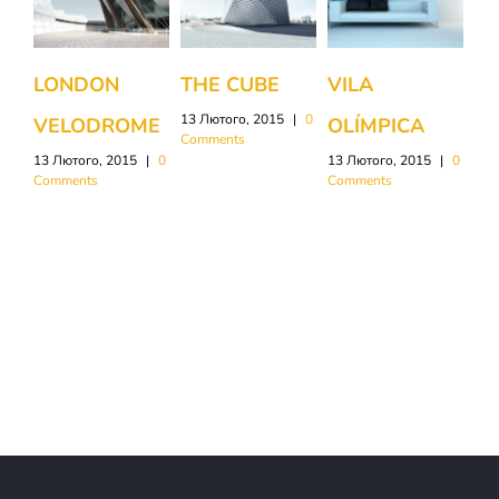
LONDON
THE CUBE
VILA
N
13 Лютого, 2015
|
0
VELODROME
OLÍMPICA
E
Comments
13 Лютого, 2015
|
0
13 Лютого, 2015
|
0
M
Comments
Comments
13 
Com