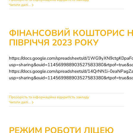
Читати далі...
ФІНАНСОВИЙ КОШТОРИС Н
ПІВРІЧЧЯ 2023 РОКУ
https://docs.google.com/spreadsheets/d/1WG9yXN9ctgK0pa
usp=sharing&ouid=114569988903527583380&rtpof=true&sd
https://docs.google.com/spreadsheets/d/14QrNN1i-0eaNPagZ
usp=sharing&ouid=114569988903527583380&rtpof=true&sd
Прозорість та інформаційна відкритість закладу
Читати далі...
РЕЖИМ РОБОТИ ЛІЦЕЮ