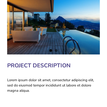
Накази
КОЗАЦЬКА ПЕДАГОГІКА
Image
Джура
ОХОРОНА ПРАЦІ
ФІНАНСОВО-ГОСПОДАРСЬКА РОБОТА
ШКІЛЬНІ МУЗЕЇ
ІННОВАЦІЙНА ОСВІТА
PROJECT DESCRIPTION
Електронні журнали
БАТЬКАМ
Lorem ipsum dolor sit amet, consectetur adipiscing elit,
sed do eiusmod tempor incididunt ut labore et dolore
magna aliqua.
Новий освітній простір
ПРОЗОРІСТЬ ТА ІНФОРМАЦІЙНА ВІДКРИТІСТЬ ЗАКЛАДУ
ШКІЛЬНА БІБЛІОТЕКА