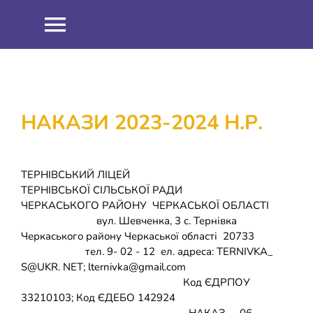
Skip
to
Toggle
content
Navigation
НОВИНИ
ПРО НАС
НАКАЗИ 2023-2024 Н.Р.
Співпраця
ОСВІТНІЙ ПРОЦЕС
ТЕРНІВСЬКИЙ ЛІЦЕЙ
ТЕРНІВСЬКОЇ СІЛЬСЬКОЇ РАДИ
Навчальна робота
ІНФОРМАЦІЯ
ЧЕРКАСЬКОГО РАЙОНУ ЧЕРКАСЬКОЇ ОБЛАСТІ
вул. Шевченка, 3 с. Тернівка
Черкаського району Черкаської області 20733
Виховна робота
ЗНО 2021
ШКІЛЬНИЙ ГАРТ
тел. 9- 02 - 12 ел. адреса: TERNIVKA_
S@UKR. NET; lternivka@gmail.com
Код ЄДРПОУ
Методична робота
ЗНО 2022
ДИСТАНЦІЙНЕ НАВЧАННЯ
33210103; Код ЄДЕБО 142924