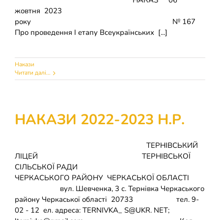
НАКАЗ 06
Накази
КОЗАЦЬКА ПЕДАГОГІКА
жовтня 2023
року № 167
Про проведення І етапу Всеукраїнських [...]
Джура
ОХОРОНА ПРАЦІ
Накази
ФІНАНСОВО-ГОСПОДАРСЬКА РОБОТА
Читати далі...
ШКІЛЬНІ МУЗЕЇ
НАКАЗИ 2022-2023 Н.Р.
ІННОВАЦІЙНА ОСВІТА
ТЕРНІВСЬКИЙ
ЛІЦЕЙ ТЕРНІВСЬКОЇ
Електронні журнали
БАТЬКАМ
СІЛЬСЬКОЇ РАДИ
ЧЕРКАСЬКОГО РАЙОНУ ЧЕРКАСЬКОЇ ОБЛАСТІ
Новий освітній простір
ПРОЗОРІСТЬ ТА ІНФОРМАЦІЙНА ВІДКРИТІСТЬ ЗАКЛАДУ
вул. Шевченка, 3 с. Тернівка Черкаського
району Черкаської області 20733 тел. 9-
02 - 12 ел. адреса: TERNIVKA_ S@UKR. NET;
ШКІЛЬНА БІБЛІОТЕКА