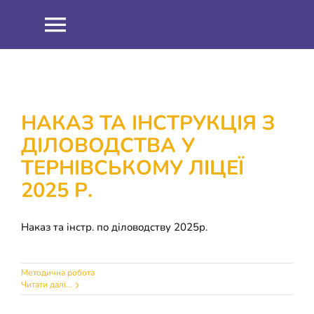
Skip
to
Toggle
content
Navigation
НОВИНИ
ПРО НАС
НАКАЗ ТА ІНСТРУКЦІЯ З
ДІЛОВОДСТВА У
Співпраця
ОСВІТНІЙ ПРОЦЕС
ТЕРНІВСЬКОМУ ЛІЦЕЇ
2025 Р.
Навчальна робота
ІНФОРМАЦІЯ
Наказ та інстр. по діловодству 2025р.
Виховна робота
ЗНО 2021
ШКІЛЬНИЙ ГАРТ
Методична робота
Методична робота
ЗНО 2022
ДИСТАНЦІЙНЕ НАВЧАННЯ
Читати далі...