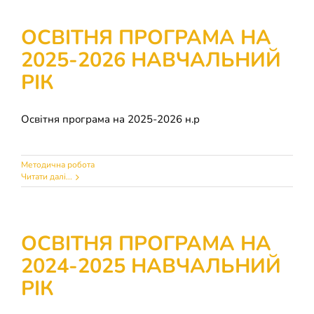
Накази
КОЗАЦЬКА ПЕДАГОГІКА
ОСВІТНЯ ПРОГРАМА НА
2025-2026 НАВЧАЛЬНИЙ
Джура
ОХОРОНА ПРАЦІ
РІК
ФІНАНСОВО-ГОСПОДАРСЬКА РОБОТА
Освітня програма на 2025-2026 н.р
ШКІЛЬНІ МУЗЕЇ
Методична робота
Читати далі...
ІННОВАЦІЙНА ОСВІТА
Електронні журнали
БАТЬКАМ
ОСВІТНЯ ПРОГРАМА НА
2024-2025 НАВЧАЛЬНИЙ
Новий освітній простір
ПРОЗОРІСТЬ ТА ІНФОРМАЦІЙНА ВІДКРИТІСТЬ ЗАКЛАДУ
РІК
ШКІЛЬНА БІБЛІОТЕКА