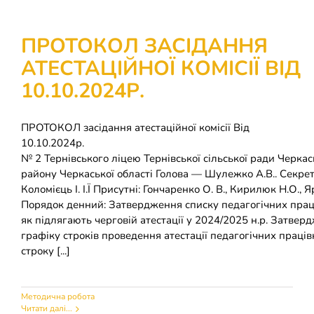
ПРОТОКОЛ ЗАСІДАННЯ
АТЕСТАЦІЙНОЇ КОМІСІЇ ВІД
10.10.2024Р.
ПРОТОКОЛ засідання атестаційної комісії Від
10.10.2024
№ 2 Тернівського ліцею Тернівської сільської ради Черкас
району Черкаської області Голова — Шулежко А.В.. Секре
Коломієць І. І.Ї Присутні: Гончаренко О. В., Кирилюк Н.О., Я
Порядок денний: Затвердження списку педагогічних праці
як підлягають черговій атестації у 2024/2025 н.р. Затвер
графіку строків проведення атестації педагогічних праців
строку [...]
Методична робота
Читати далі...