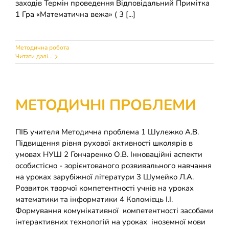
заходів Термін проведення Відповідальний Примітка
1 Гра «Математична вежа» ( 3 [...]
Методична робота
Читати далі...
МЕТОДИЧНІ ПРОБЛЕМИ
ПІБ учителя Методична проблема 1 Шулежко А.В.
Підвищення рівня рухової активності школярів в
умовах НУШ 2 Гончаренко О.В. Інноваційні аспекти
особистісно - зорієнтованого розвивального навчання
на уроках зарубіжної літератури 3 Шумейко Л.А.
Розвиток творчої компетентності учнів на уроках
математики та інформатики 4 Коломієць І.І.
Формування комунікативної компетентності засобами
інтерактивних технологій на уроках іноземної мови