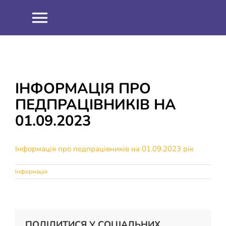
Skip
to
Toggle
content
Navigation
НОВИНИ
ПРО НАС
ІНФОРМАЦІЯ ПРО
ПЕДПРАЦІВНИКІВ НА
Співпраця
ОСВІТНІЙ ПРОЦЕС
01.09.2023
Навчальна робота
ІНФОРМАЦІЯ
Інформація про педпрацівників на 01.09.2023 рік
Інформація
Виховна робота
ЗНО 2021
ШКІЛЬНИЙ ГАРТ
Методична робота
ЗНО 2022
ДИСТАНЦІЙНЕ НАВЧАННЯ
ПОДІЛИТИСЯ У СОЦІАЛЬНИХ