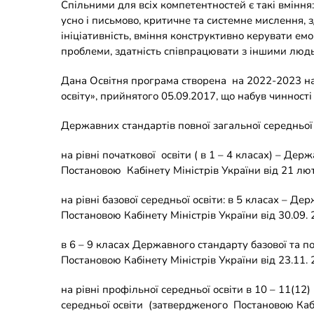
Спільними для всіх компетентностей є такі вміння
усно і письмово, критичне та системне мислення, з
ініціативність, вміння конструктивно керувати ем
проблеми, здатність співпрацювати з іншими люд
Дана Освітня програма створена на 2022-2023 нав
освіту», прийнятого 05.09.2017, що набув чинності
Державних стандартів повної загальної середньої 
на рівні початкової освіти ( в 1 – 4 класах) – Де
Постановою Кабінету Міністрів України від 21 лю
на рівні базової середньої освіти: в 5 класах – Д
Постановою Кабінету Міністрів України від 30.09. 
в 6 – 9 класах Державного стандарту базової та п
Постановою Кабінету Міністрів України від 23.11. 
на рівні профільної середньої освіти в 10 – 11(12
середньої освіти (затвердженого Постановою Кабін