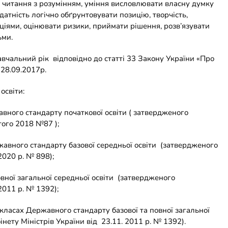
: читання з розумінням, уміння висловлювати власну думку
датність логічно обґрунтовувати позицію, творчість,
оціями, оцінювати ризики, приймати рішення, розв’язувати
ьми.
чальний рік відповідно до статті 33 Закону України «Про
 28.09.2017р.
освіти:
ржавного стандарту початкової освіти ( затвердженого
того 2018 №87 );
ержавного стандарту базової середньої освіти (затвердженого
2020 р. № 898);
овної загальної середньої освіти (затвердженого
2011 р. № 1392);
) класах Державного стандарту базової та повної загальної
ету Міністрів України від 23.11. 2011 р. № 1392).