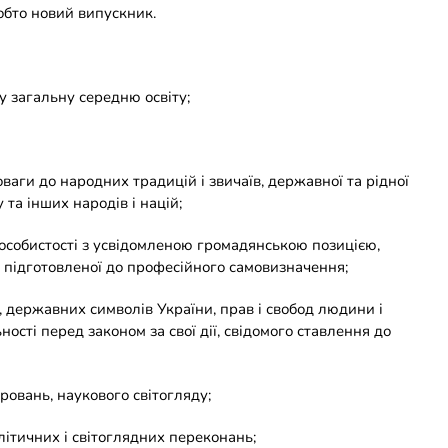
тобто новий випускник.
у загальну середню освіту;
аги до народних традицій і звичаїв, державної та рідної
та інших народів і націй;
ї особистості з усвідомленою громадянською позицією,
і, підготовленої до професійного самовизначення;
, державних символів України, прав і свобод людини і
ності перед законом за свої дії, свідомого ставлення до
аровань, наукового світогляду;
літичних і світоглядних переконань;