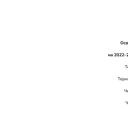
Осв
на 2022-
Т
Терн
Че
Ч