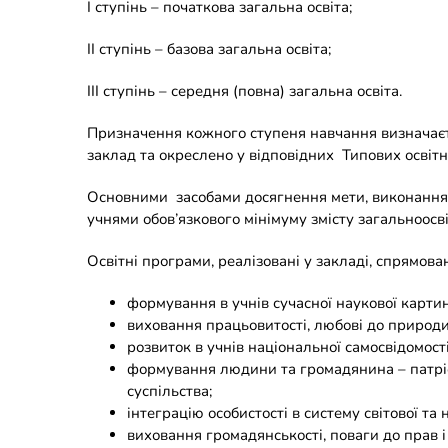
I ступінь – початкова загальна освіта;
II ступінь – базова загальна освіта;
III ступінь – середня (повна) загальна освіта.
Призначення кожного ступеня навчання визначає
заклад та окреслено у відповідних Типових освітн
Основними засобами досягнення мети, виконання 
учнями обов’язкового мінімуму змісту загальноосв
Освітні програми, реалізовані у закладі, спрямован
формування в учнів сучасної наукової картин
виховання працьовитості, любові до природи
розвиток в учнів національної самосвідомості
формування людини та громадянина – патрі
суспільства;
інтеграцію особистості в систему світової та
виховання громадянськості, поваги до прав 