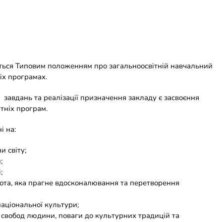
ться Типовим положенням про загальноосвітній навчальний
іх програмах.
завдань та реалізації призначення закладу є засвоєння
ітніх програм.
і на:
и світу;
;
;
ота, яка прагне вдосконалювання та перетворення
 національної культури;
і свобод людини, поваги до культурних традицій та