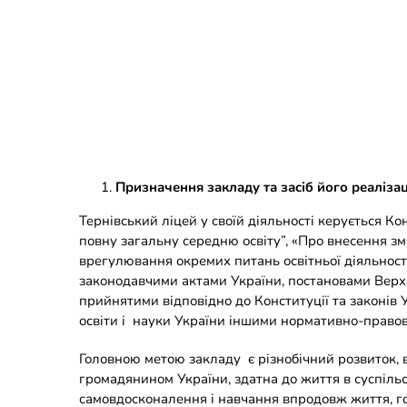
Призначення закладу та засіб його реалізац
Тернівський ліцей у своїй діяльності керується Ко
повну загальну середню освіту”, «Про внесення зм
врегулювання окремих питань освітньої діяльност
законодавчими актами України, постановами Верхо
прийнятими відповідно до Конституції та законів У
освіти і науки України іншими нормативно-правов
Головною метою закладу є різнобічний розвиток, ви
громадянином України, здатна до життя в суспільс
самовдосконалення і навчання впродовж життя, гот