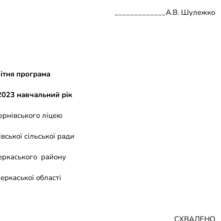
_____________А.В. Шулежко
ітня програма
2023 навчальний рік
ернівського ліцею
івської сільської ради
ркаського району
еркаської області
СХВАЛЕНО