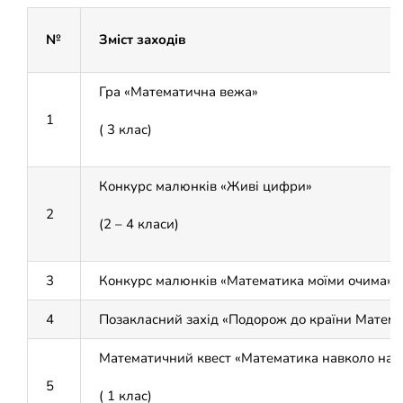
Накази
КОЗАЦЬКА ПЕДАГОГІКА
№
Зміст заходів
Джура
ОХОРОНА ПРАЦІ
Гра «Математична вежа»
1
ФІНАНСОВО-ГОСПОДАРСЬКА РОБОТА
( 3 клас)
ШКІЛЬНІ МУЗЕЇ
Конкурс малюнків «Живі цифри»
2
(2 – 4 класи)
ІННОВАЦІЙНА ОСВІТА
3
Конкурс малюнків «Математика моїми очима» (
Електронні журнали
БАТЬКАМ
4
Позакласний захід «Подорож до країни Математ
Новий освітній простір
ПРОЗОРІСТЬ ТА ІНФОРМАЦІЙНА ВІДКРИТІСТЬ ЗАКЛАДУ
Математичний квест «Математика навколо нас
5
( 1 клас)
ШКІЛЬНА БІБЛІОТЕКА