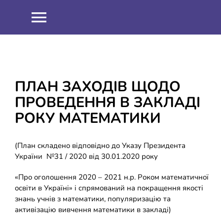
Skip
to
Toggle
content
Navigation
НОВИНИ
ПРО НАС
ПЛАН ЗАХОДІВ ЩОДО
ПРОВЕДЕННЯ В ЗАКЛАДІ
Співпраця
ОСВІТНІЙ ПРОЦЕС
РОКУ МАТЕМАТИКИ
Навчальна робота
ІНФОРМАЦІЯ
(План складено відповідно до Указу Президента
України №31 / 2020 від 30.01.2020 року
Виховна робота
ЗНО 2021
ШКІЛЬНИЙ ГАРТ
«Про оголошення 2020 – 2021 н.р. Роком математичної
освіти в Україні» і спрямований на покращення якості
знань учнів з математики, популяризацію та
Методична робота
ЗНО 2022
ДИСТАНЦІЙНЕ НАВЧАННЯ
активізацію вивчення математики в закладі)