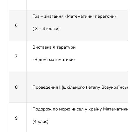
Гра – змагання «Математичні перегони»
6
( 3 – 4 класи)
Виставка літератури
7
«Відомі математики»
8
Проведення I (шкільного ) етапу Всеукраїнсько
Подорож по морю чисел у країну Математики
9
(4 клас)