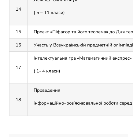
14
( 5 – 11 класи)
15
Проєкт «Піфагор та його теорема» до Дня теоре
16
Участь у Всеукраїнській предметній олімпіаді 
Інтелектуальна гра «Математичний експрес»
17
( 1- 4 класи)
Проведення
18
інформаційно–роз’яснювальної роботи
серед у