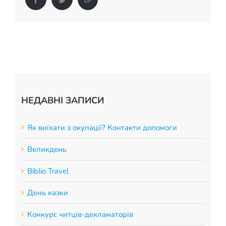
Накази
КОЗАЦЬКА ПЕДАГОГІКА
Джура
ОХОРОНА ПРАЦІ
ФІНАНСОВО-ГОСПОДАРСЬКА РОБОТА
НЕДАВНІ ЗАПИСИ
ШКІЛЬНІ МУЗЕЇ
Як виїхати з окупації? Контакти допомоги
ІННОВАЦІЙНА ОСВІТА
Великдень
Електронні журнали
БАТЬКАМ
Biblio Travel
День казки
Новий освітній простір
ПРОЗОРІСТЬ ТА ІНФОРМАЦІЙНА ВІДКРИТІСТЬ ЗАКЛАДУ
Конкурс читців-декламаторів
ШКІЛЬНА БІБЛІОТЕКА