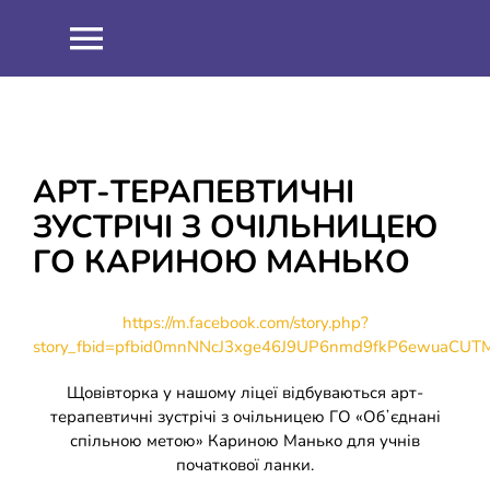
Skip
to
Toggle
content
Navigation
НОВИНИ
ПРО НАС
АРТ-ТЕРАПЕВТИЧНІ
ЗУСТРІЧІ З ОЧІЛЬНИЦЕЮ
Співпраця
ОСВІТНІЙ ПРОЦЕС
ГО КАРИНОЮ МАНЬКО
Навчальна робота
ІНФОРМАЦІЯ
https://m.facebook.com/story.php?
story_fbid=pfbid0mnNNcJ3xge46J9UP6nmd9fkP6ewuaCUTM
Виховна робота
ЗНО 2021
ШКІЛЬНИЙ ГАРТ
Щовівторка у нашому ліцеї відбуваються арт-
терапевтичні зустрічі з очільницею ГО «Обʼєднані
спільною метою» Кариною Манько для учнів
Методична робота
ЗНО 2022
ДИСТАНЦІЙНЕ НАВЧАННЯ
початкової ланки.