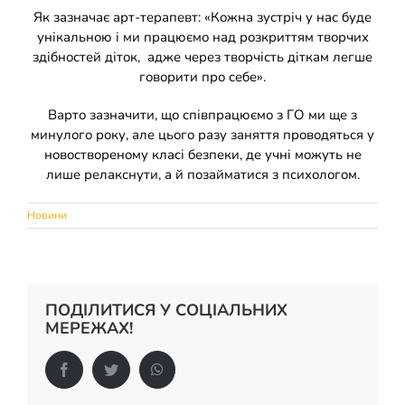
Накази
КОЗАЦЬКА ПЕДАГОГІКА
Як зазначає арт-терапевт: «Кожна зустріч у нас буде
унікальною і ми працюємо над розкриттям творчих
здібностей діток, адже через творчість діткам легше
Джура
ОХОРОНА ПРАЦІ
говорити про себе».
Варто зазначити, що співпрацюємо з ГО ми ще з
ФІНАНСОВО-ГОСПОДАРСЬКА РОБОТА
минулого року, але цього разу заняття проводяться у
новоствореному класі безпеки, де учні можуть не
лише релакснути, а й позайматися з психологом.
ШКІЛЬНІ МУЗЕЇ
Новини
ІННОВАЦІЙНА ОСВІТА
Електронні журнали
БАТЬКАМ
ПОДІЛИТИСЯ У СОЦІАЛЬНИХ
МЕРЕЖАХ!
Новий освітній простір
ПРОЗОРІСТЬ ТА ІНФОРМАЦІЙНА ВІДКРИТІСТЬ ЗАКЛАДУ
Facebook
Twitter
WhatsApp
ШКІЛЬНА БІБЛІОТЕКА