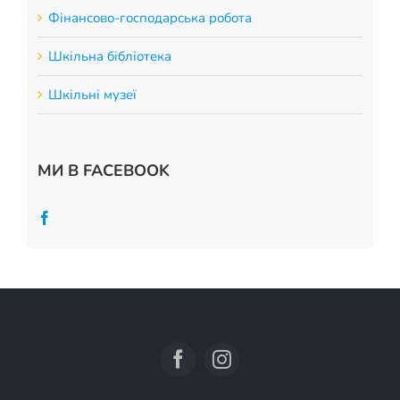
Фінансово-господарська робота
Шкільна бібліотека
Шкільні музеї
МИ В FACEBOOK