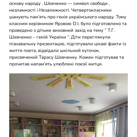
основу народу . Шевченко — символ свободи ,
Накази
КОЗАЦЬКА ПЕДАГОГІКА
незламності і Незалежності. Четвертокласники
шанують пам’ять про генія українського народу. Тому
класним керівником Яровою О.І. було підготовлено та
Джура
ОХОРОНА ПРАЦІ
проведено з дітьми виховний захід на тему ” Т.Г.
Шевченко – геній України “. Діти переглянули
ФІНАНСОВО-ГОСПОДАРСЬКА РОБОТА
пізнавальну презентацію, підготували цікаві факти із
життя поета, відвідали шкільний куточок,
присвячений Тарасу Шевченку. Кожен підготував та
ШКІЛЬНІ МУЗЕЇ
прочитав напам’ять улюблені поезії митця.
ІННОВАЦІЙНА ОСВІТА
Електронні журнали
БАТЬКАМ
Новий освітній простір
ПРОЗОРІСТЬ ТА ІНФОРМАЦІЙНА ВІДКРИТІСТЬ ЗАКЛАДУ
ШКІЛЬНА БІБЛІОТЕКА