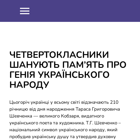
Skip
to
Toggle
content
Navigation
НОВИНИ
ПРО НАС
ЧЕТВЕРТОКЛАСНИКИ
ШАНУЮТЬ ПАМ’ЯТЬ ПРО
Співпраця
ОСВІТНІЙ ПРОЦЕС
ГЕНІЯ УКРАЇНСЬКОГО
НАРОДУ
Навчальна робота
ІНФОРМАЦІЯ
Цьогоріч українці у всьому світі відзначають 210
Виховна робота
ЗНО 2021
ШКІЛЬНИЙ ГАРТ
річницю від дня народження Тараса Григоровича
Шевченка — великого Кобзаря, видатного
українського поета та художника. Т.Г. Шевченко –
Методична робота
ЗНО 2022
ДИСТАНЦІЙНЕ НАВЧАННЯ
національний символ українського народу, який
пробудив українську душу та утвердив духовну