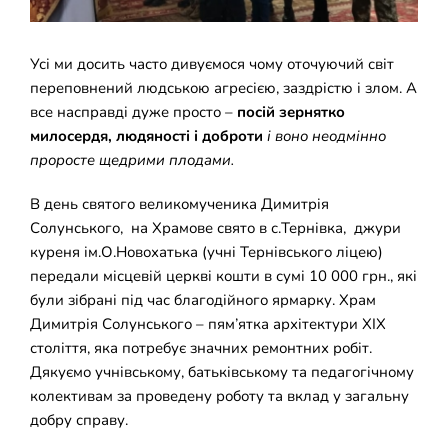
Накази
КОЗАЦЬКА ПЕДАГОГІКА
Усі ми досить часто дивуємося чому оточуючий світ
Джура
ОХОРОНА ПРАЦІ
переповнений людською агресією, заздрістю і злом. А
все насправді дуже просто –
посій зернятко
милосердя, людяності і доброти
і воно неодмінно
ФІНАНСОВО-ГОСПОДАРСЬКА РОБОТА
проросте щедрими плодами.
ШКІЛЬНІ МУЗЕЇ
В день святого великомученика Димитрія
Солунського, на Храмове свято в с.Тернівка, джури
куреня ім.О.Новохатька (учні Тернівського ліцею)
ІННОВАЦІЙНА ОСВІТА
передали місцевій церкві кошти в сумі 10 000 грн., які
були зібрані під час благодійного ярмарку. Храм
Електронні журнали
БАТЬКАМ
Димитрія Солунського – пям’ятка архітектури ХІХ
століття, яка потребує значних ремонтних робіт.
Дякуємо учнівському, батьківському та педагогічному
Новий освітній простір
ПРОЗОРІСТЬ ТА ІНФОРМАЦІЙНА ВІДКРИТІСТЬ ЗАКЛАДУ
колективам за проведену роботу та вклад у загальну
добру справу.
ШКІЛЬНА БІБЛІОТЕКА