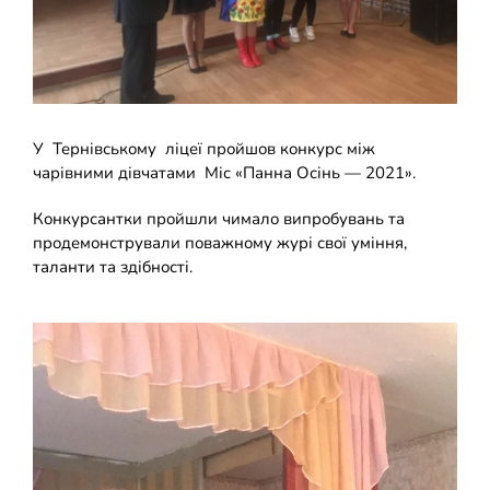
Накази
КОЗАЦЬКА ПЕДАГОГІКА
Джура
ОХОРОНА ПРАЦІ
У Тернівському ліцеї пройшов конкурс між
ФІНАНСОВО-ГОСПОДАРСЬКА РОБОТА
чарівними дівчатами Міс «Панна Осінь — 2021».
Конкурсантки пройшли чимало випробувань та
ШКІЛЬНІ МУЗЕЇ
продемонстрували поважному журі свої уміння,
таланти та здібності.
ІННОВАЦІЙНА ОСВІТА
Електронні журнали
БАТЬКАМ
Новий освітній простір
ПРОЗОРІСТЬ ТА ІНФОРМАЦІЙНА ВІДКРИТІСТЬ ЗАКЛАДУ
ШКІЛЬНА БІБЛІОТЕКА