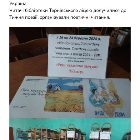
Україна.
Накази
КОЗАЦЬКА ПЕДАГОГІКА
Читачі бібліотеки Тернівського ліцею долучилися до
Тижня поезії, організували поетичні читання.
Джура
ОХОРОНА ПРАЦІ
ФІНАНСОВО-ГОСПОДАРСЬКА РОБОТА
ШКІЛЬНІ МУЗЕЇ
ІННОВАЦІЙНА ОСВІТА
Електронні журнали
БАТЬКАМ
Новий освітній простір
ПРОЗОРІСТЬ ТА ІНФОРМАЦІЙНА ВІДКРИТІСТЬ ЗАКЛАДУ
Відеопрогравач
ШКІЛЬНА БІБЛІОТЕКА