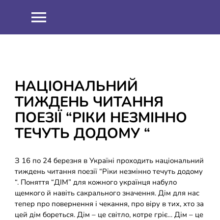
Skip
to
Toggle
content
Navigation
НОВИНИ
ПРО НАС
НАЦІОНАЛЬНИЙ
ТИЖДЕНЬ ЧИТАННЯ
Співпраця
ОСВІТНІЙ ПРОЦЕС
ПОЕЗІЇ “РІКИ НЕЗМІННО
ТЕЧУТЬ ДОДОМУ “
Навчальна робота
ІНФОРМАЦІЯ
З 16 по 24 березня в Україні проходить національний
Виховна робота
ЗНО 2021
ШКІЛЬНИЙ ГАРТ
тиждень читання поезії “Ріки незмінно течуть додому
“. Поняття “ДІМ” для кожного українця набуло
щемкого й навіть сакрального значення. Дім для нас
Методична робота
ЗНО 2022
ДИСТАНЦІЙНЕ НАВЧАННЯ
тепер про повернення і чекання, про віру в тих, хто за
цей дім бореться. Дім – це світло, котре гріє… Дім – це