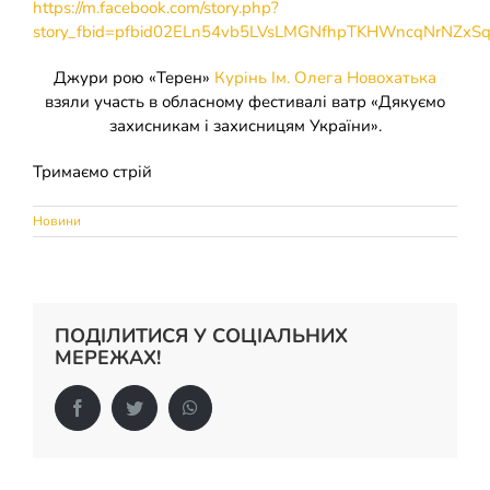
https://m.facebook.com/story.php?
Накази
КОЗАЦЬКА ПЕДАГОГІКА
story_fbid=pfbid02ELn54vb5LVsLMGNfhpTKHWncqNrNZ
Джури рою «Терен»
Курінь Ім. Олега Новохатька
Джура
ОХОРОНА ПРАЦІ
взяли участь в обласному фестивалі ватр «Дякуємо
захисникам і захисницям України».
ФІНАНСОВО-ГОСПОДАРСЬКА РОБОТА
Тримаємо стрій
ШКІЛЬНІ МУЗЕЇ
Новини
ІННОВАЦІЙНА ОСВІТА
ПОДІЛИТИСЯ У СОЦІАЛЬНИХ
Електронні журнали
БАТЬКАМ
МЕРЕЖАХ!
Facebook
Twitter
WhatsApp
Новий освітній простір
ПРОЗОРІСТЬ ТА ІНФОРМАЦІЙНА ВІДКРИТІСТЬ ЗАКЛАДУ
ШКІЛЬНА БІБЛІОТЕКА