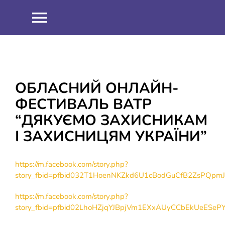
Skip
to
Toggle
content
Navigation
НОВИНИ
ПРО НАС
ОБЛАСНИЙ ОНЛАЙН-
ФЕСТИВАЛЬ ВАТР
Співпраця
ОСВІТНІЙ ПРОЦЕС
“ДЯКУЄМО ЗАХИСНИКАМ
І ЗАХИСНИЦЯМ УКРАЇНИ”
Навчальна робота
ІНФОРМАЦІЯ
https://m.facebook.com/story.php?
Виховна робота
ЗНО 2021
ШКІЛЬНИЙ ГАРТ
story_fbid=pfbid032T1HoenNKZkd6U1cBodGuCfB2ZsPQ
https://m.facebook.com/story.php?
Методична робота
ЗНО 2022
ДИСТАНЦІЙНЕ НАВЧАННЯ
story_fbid=pfbid02LhoHZjqYJBpjVm1EXxAUyCCbEkUeESe