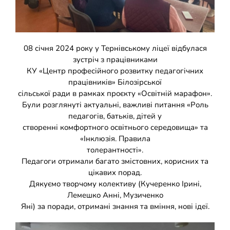
Накази
КОЗАЦЬКА ПЕДАГОГІКА
Джура
ОХОРОНА ПРАЦІ
08 січня 2024 року у Тернівському ліцеї відбулася
зустріч з працівниками
КУ «Центр професійного розвитку педагогічних
ФІНАНСОВО-ГОСПОДАРСЬКА РОБОТА
працівників» Білозірської
сільської ради в рамках проєкту «Освітній марафон».
ШКІЛЬНІ МУЗЕЇ
Були розглянуті актуальні, важливі питання «Роль
педагогів, батьків, дітей у
створенні комфортного освітнього середовища» та
ІННОВАЦІЙНА ОСВІТА
«Інклюзія. Правила
толерантності».
Педагоги отримали багато змістовних, корисних та
Електронні журнали
БАТЬКАМ
цікавих порад.
Дякуємо творчому колективу (Кучеренко Ірині,
Лемешко Анні, Музиченко
Новий освітній простір
ПРОЗОРІСТЬ ТА ІНФОРМАЦІЙНА ВІДКРИТІСТЬ ЗАКЛАДУ
Яні) за поради, отримані знання та вміння, нові ідеї.
ШКІЛЬНА БІБЛІОТЕКА