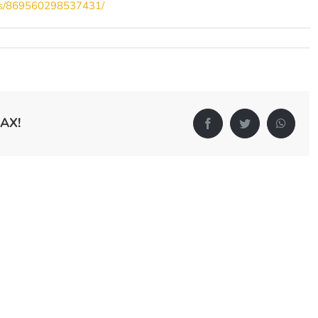
os/869560298537431/
АХ!
Facebook
Twitter
Whats