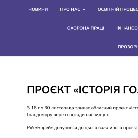
Skip
НОВИНИ
ПРО НАС
ОСВІТНІЙ ПРОЦЕ
to
content
ОХОРОНА ПРАЦІ
ФІНАНСО
ПРОЗОРІ
ПРОЄКТ «ІСТОРІЯ Г
З 18 по 30 листопада триває обласний проєкт «Іст
Голодомору через спогади очевидців.
Рій «Борей» долучився до цього важливого проєк