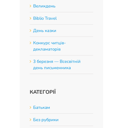
Великдень
Biblio Travel
День казки
Конкурс читців-
декламаторів
App
3 березня — Всесвітній
день письменника
КАТЕГОРІЇ
Батькам
Без рубрики