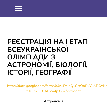
Skip
to
Toggle
content
Navigation
НОВИНИ
ПРО НАС
РЕЄСТРАЦІЯ НА І ЕТАП
ВСЕУКРАЇНСЬКОЇ
Співпраця
ОСВІТНІЙ ПРОЦЕС
ОЛІМПІАДИ З
АСТРОНОМІЇ, БІОЛОГІЇ,
Навчальна робота
ІНФОРМАЦІЯ
ІСТОРІЇ, ГЕОГРАФІЇ
Виховна робота
ЗНО 2021
ШКІЛЬНИЙ ГАРТ
https://docs.google.com/forms/d/e/1FAIpQLScfOxRxVuAPC
mJcZm__01M_x44pK7w/viewform
Методична робота
ЗНО 2022
ДИСТАНЦІЙНЕ НАВЧАННЯ
Астрономія