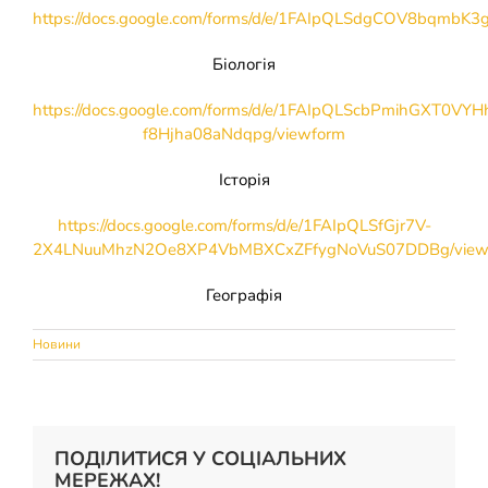
https://docs.google.com/forms/d/e/1FAIpQLSdgCOV8bqm
Накази
КОЗАЦЬКА ПЕДАГОГІКА
Біологія
Джура
ОХОРОНА ПРАЦІ
https://docs.google.com/forms/d/e/1FAIpQLScbPmihGXT0V
f8Hjha08aNdqpg/viewform
ФІНАНСОВО-ГОСПОДАРСЬКА РОБОТА
Історія
ШКІЛЬНІ МУЗЕЇ
https://docs.google.com/forms/d/e/1FAIpQLSfGjr7V-
2X4LNuuMhzN2Oe8XP4VbMBXCxZFfygNoVuS07DDBg/view
ІННОВАЦІЙНА ОСВІТА
Географія
Новини
Електронні журнали
БАТЬКАМ
Новий освітній простір
ПРОЗОРІСТЬ ТА ІНФОРМАЦІЙНА ВІДКРИТІСТЬ ЗАКЛАДУ
ПОДІЛИТИСЯ У СОЦІАЛЬНИХ
МЕРЕЖАХ!
ШКІЛЬНА БІБЛІОТЕКА