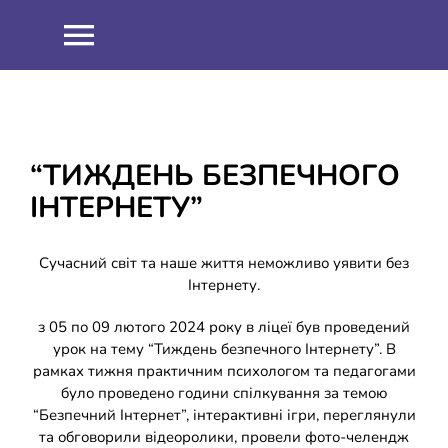
Skip
to
Toggle
content
Navigation
НОВИНИ
ПРО НАС
“ТИЖДЕНЬ БЕЗПЕЧНОГО
ІНТЕРНЕТУ”
Співпраця
ОСВІТНІЙ ПРОЦЕС
Сучасний світ та наше життя неможливо уявити без
Навчальна робота
ІНФОРМАЦІЯ
Інтернету.
з 05 по 09 лютого 2024 року в ліцеї був проведений
Виховна робота
ЗНО 2021
ШКІЛЬНИЙ ГАРТ
урок на тему “Тиждень безпечного Інтернету”. В
рамках тижня практичним психологом та педагогами
було проведено години спілкування за темою
Методична робота
ЗНО 2022
ДИСТАНЦІЙНЕ НАВЧАННЯ
“Безпечний Інтернет”, інтерактивні ігри, переглянули
та обговорили відеоролики, провели фото-челендж