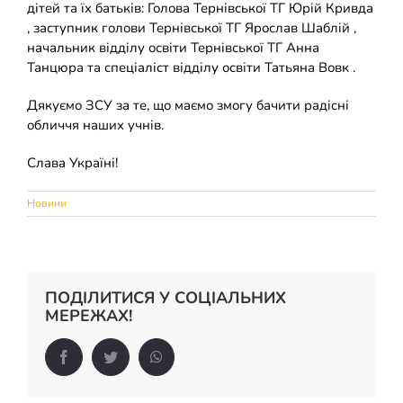
дітей та їх батьків: Голова Тернівської ТГ Юрій Кривда
Накази
КОЗАЦЬКА ПЕДАГОГІКА
, заступник голови Тернівської ТГ Ярослав Шаблій ,
начальник відділу освіти Тернівської ТГ Анна
Танцюра та спеціаліст відділу освіти Татьяна Вовк .
Джура
ОХОРОНА ПРАЦІ
Дякуємо ЗСУ за те, що маємо змогу бачити радісні
обличчя наших учнів.
ФІНАНСОВО-ГОСПОДАРСЬКА РОБОТА
Слава Україні!
ШКІЛЬНІ МУЗЕЇ
Новини
ІННОВАЦІЙНА ОСВІТА
Електронні журнали
БАТЬКАМ
ПОДІЛИТИСЯ У СОЦІАЛЬНИХ
МЕРЕЖАХ!
Новий освітній простір
ПРОЗОРІСТЬ ТА ІНФОРМАЦІЙНА ВІДКРИТІСТЬ ЗАКЛАДУ
Facebook
Twitter
WhatsApp
ШКІЛЬНА БІБЛІОТЕКА