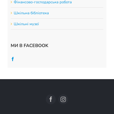
Фінансово-господарська робота
Шкільна бібліотека
Шкільні музеї
МИ В FACEBOOK