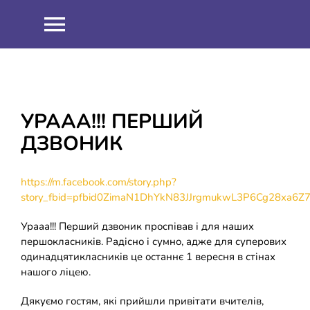
Skip
to
Toggle
content
Navigation
НОВИНИ
ПРО НАС
УРААА!!! ПЕРШИЙ
ДЗВОНИК
Співпраця
ОСВІТНІЙ ПРОЦЕС
https://m.facebook.com/story.php?
Навчальна робота
ІНФОРМАЦІЯ
story_fbid=pfbid0ZimaN1DhYkN83JJrgmukwL3P6Cg28xa
Урааа!!! Перший дзвоник проспівав і для наших
Виховна робота
ЗНО 2021
ШКІЛЬНИЙ ГАРТ
першокласників. Радісно і сумно, адже для суперових
одинадцятикласників це останнє 1 вересня в стінах
нашого ліцею.
Методична робота
ЗНО 2022
ДИСТАНЦІЙНЕ НАВЧАННЯ
Дякуємо гостям, які прийшли привітати вчителів,