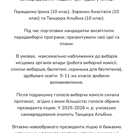
Накази
КОЗАЦЬКА ПЕДАГОГІКА
Геращенко Ірина (10 клас), Зоренко Анастасія (10
клас) та Танцюра Альбіна (10 клас).
Джура
ОХОРОНА ПРАЦІ
Під час підготовки кандидатки висвітлили
передвиборчі програми, презентували свої ідеї та
ФІНАНСОВО-ГОСПОДАРСЬКА РОБОТА
плани.
В умовах, максимально наближених до виборів
ШКІЛЬНІ МУЗЕЇ
місцевих органів влади (робота виборчої комісії,
списки виборців, бюлетені, скринька для бюлетенів),
здобувачі освіти 5-11-их класів зробили
ІННОВАЦІЙНА ОСВІТА
волевиявлення.
Після підрахунку голосів виборча комісія склала
Електронні журнали
БАТЬКАМ
протокол, згідно з яким більшістю голосів обрано
президента ліцею. У 2025-2026 н. р. учнівське
Новий освітній простір
ПРОЗОРІСТЬ ТА ІНФОРМАЦІЙНА ВІДКРИТІСТЬ ЗАКЛАДУ
самоврядування очолить Танцюра Альбіна.
Вітаємо новообраного президента ліцею й бажаємо
ШКІЛЬНА БІБЛІОТЕКА