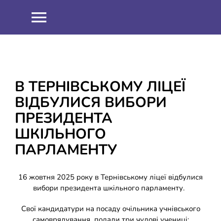
Skip
to
Toggle
content
Navigation
НОВИНИ
ПРО НАС
В ТЕРНІВСЬКОМУ ЛІЦЕЇ
ВІДБУЛИСЯ ВИБОРИ
Співпраця
ОСВІТНІЙ ПРОЦЕС
ПРЕЗИДЕНТА
ШКІЛЬНОГО
Навчальна робота
ІНФОРМАЦІЯ
ПАРЛАМЕНТУ
Виховна робота
ЗНО 2021
ШКІЛЬНИЙ ГАРТ
16 жовтня 2025 року в Тернівському ліцеї відбулися
вибори президента шкільного парламенту.
Методична робота
ЗНО 2022
ДИСТАНЦІЙНЕ НАВЧАННЯ
Свої кандидатури на посаду очільника учнівського
самоврядування подали три чудові учениці: