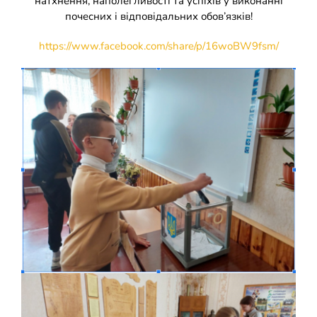
натхнення, наполегливості та успіхів у виконанні
почесних і відповідальних обов’язків!
https://www.facebook.com/share/p/16woBW9fsm/