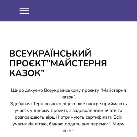
Skip
to
Toggle
content
Navigation
НОВИНИ
ПРО НАС
ВСЕУКРАЇНСЬКИЙ
ПРОЄКТ”МАЙСТЕРНЯ
Співпраця
ОСВІТНІЙ ПРОЦЕС
КАЗОК”
Навчальна робота
ІНФОРМАЦІЯ
Щиро дякуємо Всеукраїнському проєкту “Майстерня
казок”.
Здобувачі Тернівського ліцею вже вкотре приймають
Виховна робота
ЗНО 2021
ШКІЛЬНИЙ ГАРТ
участь у даному проекті, з задоволенням вчать та
розповідають вірші і отримують сертифікати.Всіх
Методична робота
ЗНО 2022
ДИСТАНЦІЙНЕ НАВЧАННЯ
учасників вітаю, бажаю подальших перемог!!! Миру
всім!!!