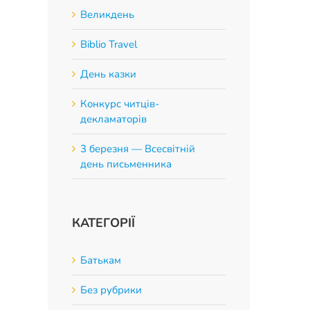
Великдень
Biblio Travel
App
День казки
Конкурс читців-
декламаторів
3 березня — Всесвітній
день письменника
КАТЕГОРІЇ
Батькам
Без рубрики