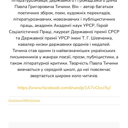
літературознавця, державного і громадського діяча
Накази
КОЗАЦЬКА ПЕДАГОГІКА
Павла Григоровича Тичини. Він – автор багатьох
поетичних збірок, поем, художніх перекладів,
літературознавчих, мовознавчих і публіцистичних
Джура
ОХОРОНА ПРАЦІ
праць, академік Академії наук УРСР, Герой
Соціалістичної Праці, лауреат Державної премії СРСР
та Державної премії УРСР імені Т. Г. Шевченка,
ФІНАНСОВО-ГОСПОДАРСЬКА РОБОТА
кавалер низки державних орденів і медалей.
Тичина став одним із найвизначніших українських
письменників у жанрах поезії, прози, публіцистики, а
ШКІЛЬНІ МУЗЕЇ
також літературної критики. Творчість Павла Тичини
вивчається у середній школі, до неї повсякчас
ІННОВАЦІЙНА ОСВІТА
звертається широке коло читачів.
https://www.facebook.com/share/p/1A7vCkxc5y/
Електронні журнали
БАТЬКАМ
Шкільна бібліотека
Новий освітній простір
ПРОЗОРІСТЬ ТА ІНФОРМАЦІЙНА ВІДКРИТІСТЬ ЗАКЛАДУ
ШКІЛЬНА БІБЛІОТЕКА