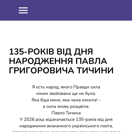
Skip
to
Toggle
content
Navigation
НОВИНИ
ПРО НАС
135-РОКІВ ВІД ДНЯ
НАРОДЖЕННЯ ПАВЛА
Співпраця
ОСВІТНІЙ ПРОЦЕС
ГРИГОРОВИЧА ТИЧИНИ
Навчальна робота
ІНФОРМАЦІЯ
Я єсть народ, якого Правди сила
ніким звойована ще не була.
Яка біда мене, яка чума косила! –
Виховна робота
ЗНО 2021
ШКІЛЬНИЙ ГАРТ
а сила знову розцвіла.
Павло Тичина
Методична робота
ЗНО 2022
ДИСТАНЦІЙНЕ НАВЧАННЯ
У 2026 році відзначається 135-років від дня
народження визначного українського поета,