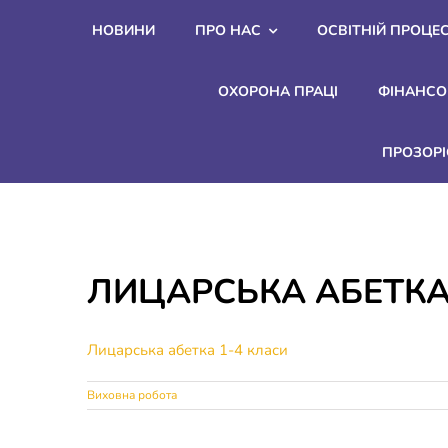
Skip
НОВИНИ
ПРО НАС
ОСВІТНІЙ ПРОЦЕ
to
content
ОХОРОНА ПРАЦІ
ФІНАНСО
ПРОЗОРІ
ЛИЦАРСЬКА АБЕТКА
Лицарська абетка 1-4 класи
Виховна робота