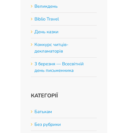
Великдень
Biblio Travel
App
День казки
Конкурс читців-
декламаторів
3 березня — Всесвітній
день письменника
КАТЕГОРІЇ
Батькам
Без рубрики